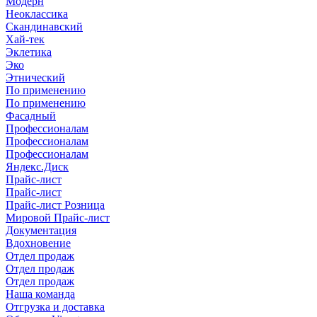
Модерн
Неоклассика
Скандинавский
Хай-тек
Эклетика
Эко
Этнический
По применению
По применению
Фасадный
Профессионалам
Профессионалам
Профессионалам
Яндекс.Диск
Прайс-лист
Прайс-лист
Прайс-лист Розница
Мировой Прайс-лист
Документация
Вдохновение
Отдел продаж
Отдел продаж
Отдел продаж
Наша команда
Отгрузка и доставка