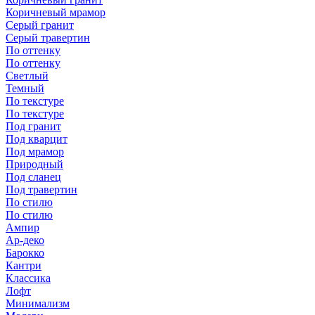
Коричневый мрамор
Серый гранит
Серый травертин
По оттенку
По оттенку
Светлый
Темный
По текстуре
По текстуре
Под гранит
Под кварцит
Под мрамор
Природный
Под сланец
Под травертин
По стилю
По стилю
Ампир
Ар-деко
Барокко
Кантри
Классика
Лофт
Минимализм