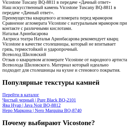
Vicostone Tuscany BQ-8811 в передаче «Дачный ответ»
Наш искусственный камень Vicostone Tuscany BQ-8811 в
передаче «Дачный ответ».
Преимущества кварцевого агломерата перед мрамором
Сравнение агломерата Vicostone с натуральным мрамором при
контакте с различными кислотами.
Наталья Аринбасарова
Актриса театра Наталья Аринбасарова рекомендует кварц
Vicostone в качестве столешницы, который не впитывает
грязь, термостойкий и ударопрочный.
Всеволод Шиловский
Отзыв о кварцевом агломерате Vicostone от народного артиста
Всеволода Шиловского. Материал который идеально
подходит для столешницы на кухне и стенового покрытия.
Популярные текстуры камней
Перейти в каталог
Чистый черный | Pure Black BQ-2101
Ява Нуар | Java Noir BQ-8812
Неро Маркина | Nero Marquina BQ-8740
Почему выбирают Vicostone?