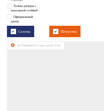
Только дилеры с
напольной стойкой
Официальный
дилер
Салоны
Шоурумы
До ближайшего к вам салона:
0
км