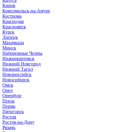
Калуга
Киров
Комсомольск-на-Амуре
Кострома
Краснодар
Красноярск
Курск
Липецк
Махачкала
Минск
Набережные Челны
Нижневартовск
Нижний Новгород
Нижний Тагил
Новороссийск
Новосибирск
Омск
Орел
Оренбург
Пенза
Пермь
Пятигорск
Ростов
Ростов-на-Дону
Рязань