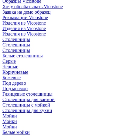
Образцы Vicostone
Хочу обрабатывать Vicostone
Заявка на демо образец
Рекламации Vicostone
Изделия из Vicostone
Изделия из Vicostone
Изделия из Vicostone
Столешницы
Столешницы
Столешницы
Белые столешницы
Серые
Черные
Коричневые
Бежевые
Под дерево
Под мрамор
Глянцевые столешницы
Столешницы для ванной
Столешницы с мойкой
Столешницы для кухни
Мойки
Мойки
Мойки
Белые мойки