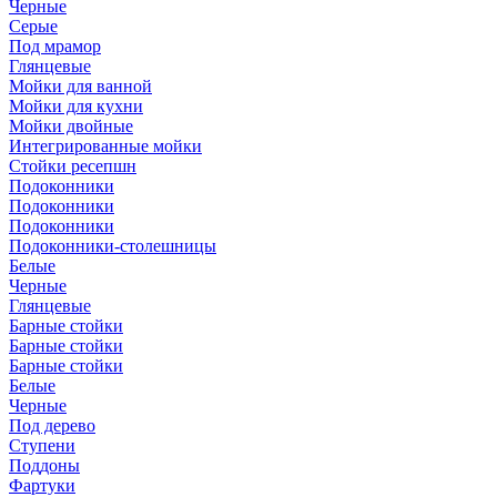
Черные
Серые
Под мрамор
Глянцевые
Мойки для ванной
Мойки для кухни
Мойки двойные
Интегрированные мойки
Стойки ресепшн
Подоконники
Подоконники
Подоконники
Подоконники-столешницы
Белые
Черные
Глянцевые
Барные стойки
Барные стойки
Барные стойки
Белые
Черные
Под дерево
Ступени
Поддоны
Фартуки