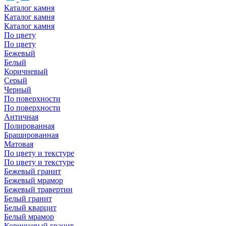
Каталог камня
Каталог камня
Каталог камня
По цвету
По цвету
Бежевый
Белый
Коричневый
Серый
Черный
По поверхности
По поверхности
Античная
Полированная
Брашированная
Матовая
По цвету и текстуре
По цвету и текстуре
Бежевый гранит
Бежевый мрамор
Бежевый травертин
Белый гранит
Белый кварцит
Белый мрамор
Коричневый гранит