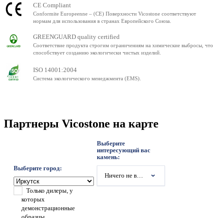
CE Compliant
Conformite Europeenne – (CE) Поверхности Vicostone соответствуют
нормам для использования в странах Европейского Союза.
GREENGUARD quality certified
Соответствие продукта строгим ограничениям на химические выбросы, что
способствует созданию экологически чистых изделий.
ISO 14001:2004
Система экологического менеджмента (EMS).
Партнеры Vicostone на карте
Выберите
интересующий вас
камень:
Выберите город:
Ничего не выбрано
Только дилеры, у
которых
демонстрационные
образцы