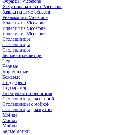
Образцы Vicostone
Хочу обрабатывать Vicostone
Заявка на демо образец
Рекламации Vicostone
Изделия из Vicostone
Изделия из Vicostone
Изделия из Vicostone
Столешницы
Столешницы
Столешницы
Белые столешницы
Серые
Черные
Коричневые
Бежевые
Под дерево
Под мрамор
Глянцевые столешницы
Столешницы для ванной
Столешницы с мойкой
Столешницы для кухни
Мойки
Мойки
Мойки
Белые мойки