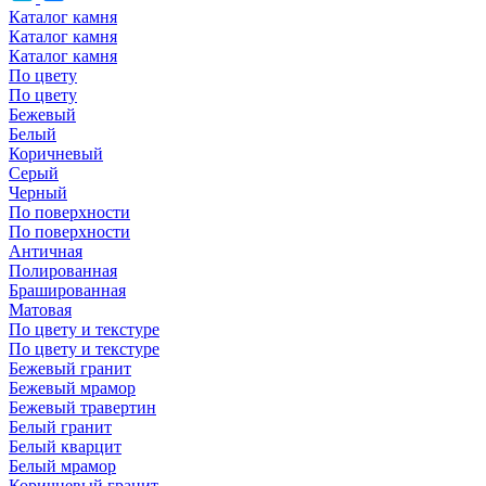
Каталог камня
Каталог камня
Каталог камня
По цвету
По цвету
Бежевый
Белый
Коричневый
Серый
Черный
По поверхности
По поверхности
Античная
Полированная
Брашированная
Матовая
По цвету и текстуре
По цвету и текстуре
Бежевый гранит
Бежевый мрамор
Бежевый травертин
Белый гранит
Белый кварцит
Белый мрамор
Коричневый гранит