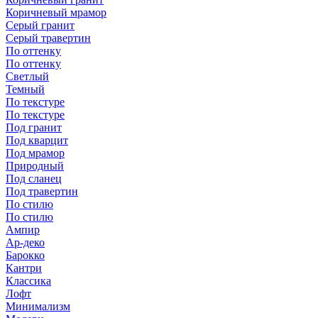
Коричневый мрамор
Серый гранит
Серый травертин
По оттенку
По оттенку
Светлый
Темный
По текстуре
По текстуре
Под гранит
Под кварцит
Под мрамор
Природный
Под сланец
Под травертин
По стилю
По стилю
Ампир
Ар-деко
Барокко
Кантри
Классика
Лофт
Минимализм