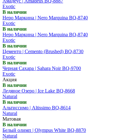
Амадеус | Amadeus BQ-8887
Exotic
В наличии
Неро Маркина | Nero Marquina BQ-8740
Exotic
В наличии
Неро Маркина | Nero Marquina BQ-8740
Exotic
В наличии
Цементо | Cemento (Brushed) BQ-8730
Exotic
В наличии
Черная Сахара | Sahara Noir BQ-9700
Exotic
Акция
В наличии
Ледяное Озеро | Ice Lake BQ-8668
Natural
В наличии
Альтиссимо | Altissimo BQ-8614
Natural
Матовая
В наличии
Белый олимп | Olympus White BQ-8870
Natural