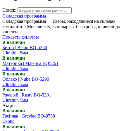
Поиск:
Складская программа
Складская программа — слэбы, находящиеся на складах
компании в Москве и Краснодаре, с быстрой доставкой до
клиента.
Показать фильтры
В наличии
Бетон | Beton BQ-5260
Ultrathin 5мм
В наличии
Материка | Materica BQ5261
Ultrathin 5мм
В наличии
Облако | Nube BQ-5290
Ultrathin 5мм
В наличии
Ржавый | Rusty BQ-5291
Ultrathin 5мм
Акция
В наличии
Грейлак | Greylac BQ-8738
Exotic
В наличии