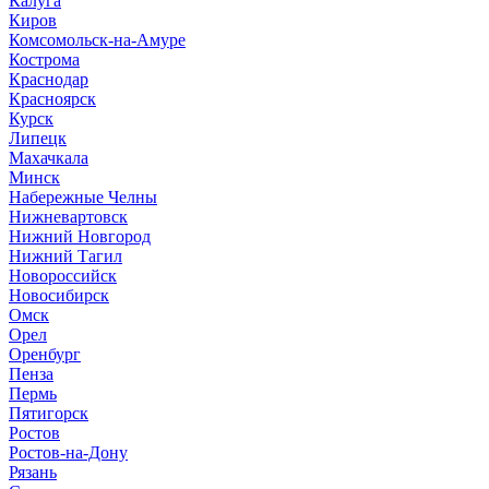
Калуга
Киров
Комсомольск-на-Амуре
Кострома
Краснодар
Красноярск
Курск
Липецк
Махачкала
Минск
Набережные Челны
Нижневартовск
Нижний Новгород
Нижний Тагил
Новороссийск
Новосибирск
Омск
Орел
Оренбург
Пенза
Пермь
Пятигорск
Ростов
Ростов-на-Дону
Рязань