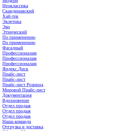
Модерн
Неоклассика
Скандинавский
Хай-тек
Эклетика
Эко
Этнический
По применению
По применению
Фасадный
Профессионалам
Профессионалам
Профессионалам
Яндекс.Диск
Прайс-лист
Прайс-лист
Прайс-лист Розница
Мировой Прайс-лист
Документация
Вдохновение
Отдел продаж
Отдел продаж
Отдел продаж
Наша команда
Отгрузка и доставка