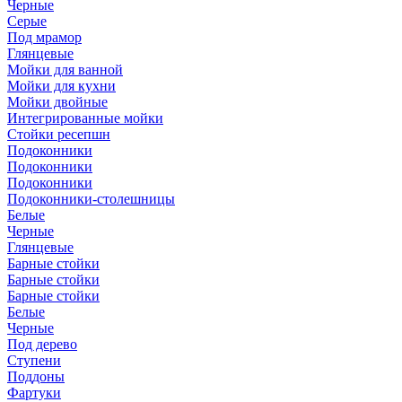
Черные
Серые
Под мрамор
Глянцевые
Мойки для ванной
Мойки для кухни
Мойки двойные
Интегрированные мойки
Стойки ресепшн
Подоконники
Подоконники
Подоконники
Подоконники-столешницы
Белые
Черные
Глянцевые
Барные стойки
Барные стойки
Барные стойки
Белые
Черные
Под дерево
Ступени
Поддоны
Фартуки