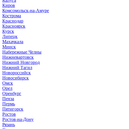
Калуга
Киров
Комсомольск-на-Амуре
Кострома
Краснодар
Красноярск
Курск
Липецк
Махачкала
Минск
Набережные Челны
Нижневартовск
Нижний Новгород
Нижний Тагил
Новороссийск
Новосибирск
Омск
Орел
Оренбург
Пенза
Пермь
Пятигорск
Ростов
Ростов-на-Дону
Рязань