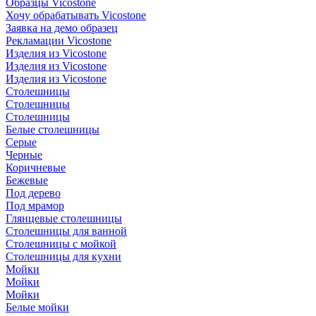
Образцы Vicostone
Хочу обрабатывать Vicostone
Заявка на демо образец
Рекламации Vicostone
Изделия из Vicostone
Изделия из Vicostone
Изделия из Vicostone
Столешницы
Столешницы
Столешницы
Белые столешницы
Серые
Черные
Коричневые
Бежевые
Под дерево
Под мрамор
Глянцевые столешницы
Столешницы для ванной
Столешницы с мойкой
Столешницы для кухни
Мойки
Мойки
Мойки
Белые мойки