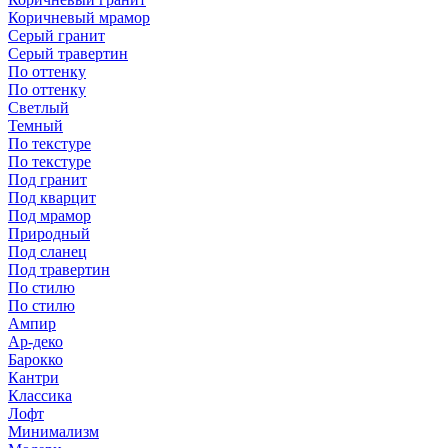
Коричневый мрамор
Серый гранит
Серый травертин
По оттенку
По оттенку
Светлый
Темный
По текстуре
По текстуре
Под гранит
Под кварцит
Под мрамор
Природный
Под сланец
Под травертин
По стилю
По стилю
Ампир
Ар-деко
Барокко
Кантри
Классика
Лофт
Минимализм