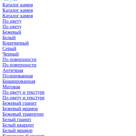
Каталог камня
Каталог камня
Каталог камня
По цвету
По цвету
Бежевый
Белый
Коричневый
Серый
Черный
По поверхности
По поверхности
Античная
Полированная
Брашированная
Матовая
По цвету и текстуре
По цвету и текстуре
Бежевый гранит
Бежевый мрамор
Бежевый травертин
Белый гранит
Белый кварцит
Белый мрамор
Коричневый гранит