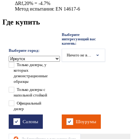
ΔRf,20% = -4.7%
Метод испытания: EN 14617-6
Где купить
Выберите
интересующий вас
камень:
Выберите город:
Ничего не выбрано
Только дилеры, у
которых
демонстрационные
образцы
Только дилеры с
напольной стойкой
Официальный
дилер
Салоны
Шоурумы
До ближайшего к вам салона:
0
км