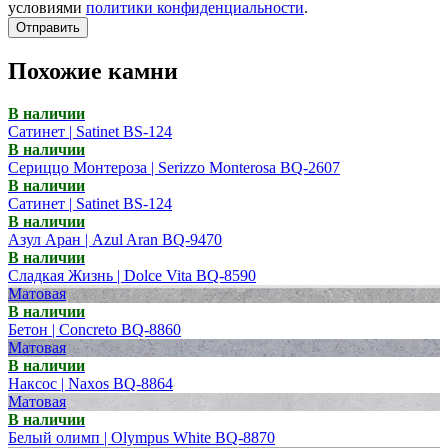
условиями
политики конфиденциальности
.
Отправить
Похожие камни
В наличии
Сатинет | Satinet BS-124
В наличии
Сериццо Монтероза | Serizzo Monterosa BQ-2607
В наличии
Сатинет | Satinet BS-124
В наличии
Азул Аран | Azul Aran BQ-9470
В наличии
Сладкая Жизнь | Dolce Vita BQ-8590
Матовая
В наличии
Бетон | Concreto BQ-8860
Матовая
В наличии
Наксос | Naxos BQ-8864
Матовая
В наличии
Белый олимп | Olympus White BQ-8870