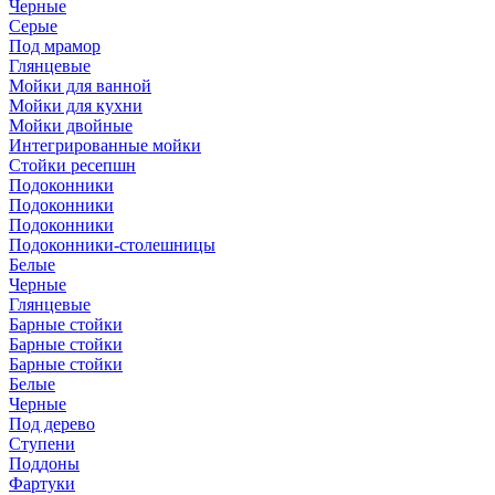
Черные
Серые
Под мрамор
Глянцевые
Мойки для ванной
Мойки для кухни
Мойки двойные
Интегрированные мойки
Стойки ресепшн
Подоконники
Подоконники
Подоконники
Подоконники-столешницы
Белые
Черные
Глянцевые
Барные стойки
Барные стойки
Барные стойки
Белые
Черные
Под дерево
Ступени
Поддоны
Фартуки