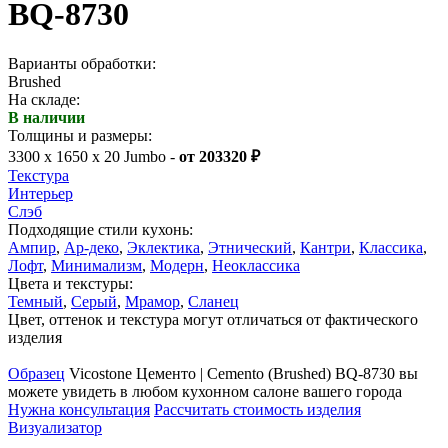
BQ-8730
Варианты обработки:
Brushed
На складе:
В наличии
Толщины и размеры:
3300 x 1650 x 20 Jumbo -
от 203320 ₽
Текстура
Интерьер
Слэб
Подходящие стили кухонь:
Ампир
,
Ар-деко
,
Эклектика
,
Этнический
,
Кантри
,
Классика
,
Лофт
,
Минимализм
,
Модерн
,
Неоклассика
Цвета и текстуры:
Темный
,
Серый
,
Мрамор
,
Сланец
Цвет, оттенок и текстура могут отличаться от фактического
изделия
Образец
Vicostone Цементо | Cemento (Brushed) BQ-8730 вы
можете увидеть в любом кухонном салоне вашего города
Нужна консультация
Рассчитать стоимость изделия
Визуализатор