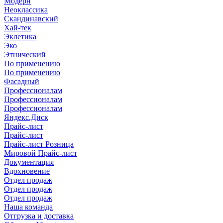
Модерн
Неоклассика
Скандинавский
Хай-тек
Эклетика
Эко
Этнический
По применению
По применению
Фасадный
Профессионалам
Профессионалам
Профессионалам
Яндекс.Диск
Прайс-лист
Прайс-лист
Прайс-лист Розница
Мировой Прайс-лист
Документация
Вдохновение
Отдел продаж
Отдел продаж
Отдел продаж
Наша команда
Отгрузка и доставка