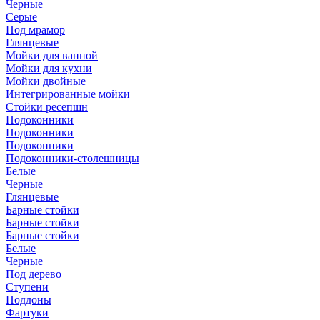
Черные
Серые
Под мрамор
Глянцевые
Мойки для ванной
Мойки для кухни
Мойки двойные
Интегрированные мойки
Стойки ресепшн
Подоконники
Подоконники
Подоконники
Подоконники-столешницы
Белые
Черные
Глянцевые
Барные стойки
Барные стойки
Барные стойки
Белые
Черные
Под дерево
Ступени
Поддоны
Фартуки