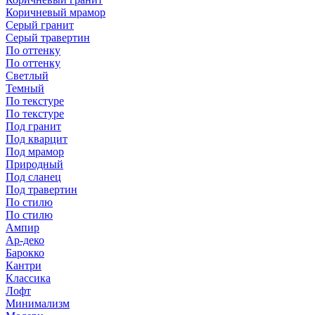
Коричневый мрамор
Серый гранит
Серый травертин
По оттенку
По оттенку
Светлый
Темный
По текстуре
По текстуре
Под гранит
Под кварцит
Под мрамор
Природный
Под сланец
Под травертин
По стилю
По стилю
Ампир
Ар-деко
Барокко
Кантри
Классика
Лофт
Минимализм