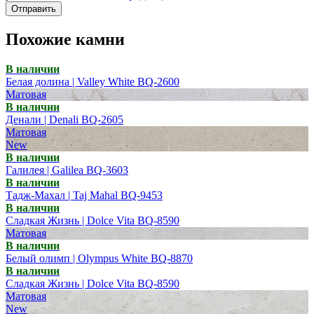
Отправить
Похожие камни
В наличии
Белая долина | Valley White BQ-2600
Матовая
В наличии
Денали | Denali BQ-2605
Матовая
New
В наличии
Галилея | Galilea BQ-3603
В наличии
Тадж-Махал | Taj Mahal BQ-9453
В наличии
Сладкая Жизнь | Dolce Vita BQ-8590
Матовая
В наличии
Белый олимп | Olympus White BQ-8870
В наличии
Сладкая Жизнь | Dolce Vita BQ-8590
Матовая
New