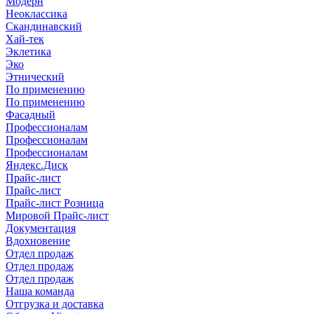
Модерн
Неоклассика
Скандинавский
Хай-тек
Эклетика
Эко
Этнический
По применению
По применению
Фасадный
Профессионалам
Профессионалам
Профессионалам
Яндекс.Диск
Прайс-лист
Прайс-лист
Прайс-лист Розница
Мировой Прайс-лист
Документация
Вдохновение
Отдел продаж
Отдел продаж
Отдел продаж
Наша команда
Отгрузка и доставка