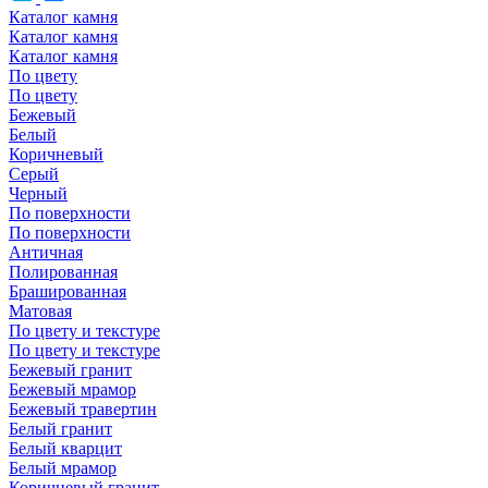
Каталог камня
Каталог камня
Каталог камня
По цвету
По цвету
Бежевый
Белый
Коричневый
Серый
Черный
По поверхности
По поверхности
Античная
Полированная
Брашированная
Матовая
По цвету и текстуре
По цвету и текстуре
Бежевый гранит
Бежевый мрамор
Бежевый травертин
Белый гранит
Белый кварцит
Белый мрамор
Коричневый гранит