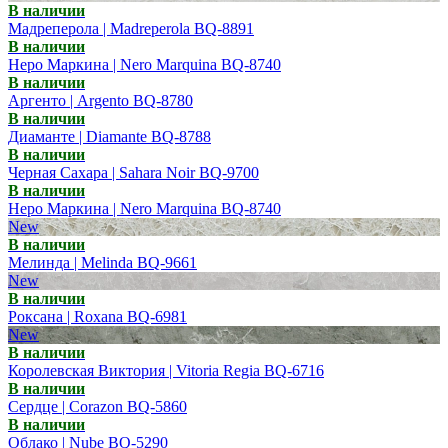
В наличии
Мадреперола | Madreperola BQ-8891
В наличии
Неро Маркина | Nero Marquina BQ-8740
В наличии
Аргенто | Argento BQ-8780
В наличии
Диаманте | Diamante BQ-8788
В наличии
Черная Сахара | Sahara Noir BQ-9700
В наличии
Неро Маркина | Nero Marquina BQ-8740
New
В наличии
Мелинда | Melinda BQ-9661
New
В наличии
Роксана | Roxana BQ-6981
New
В наличии
Королевская Виктория | Vitoria Regia BQ-6716
В наличии
Сердце | Corazon BQ-5860
В наличии
Облако | Nube BQ-5290