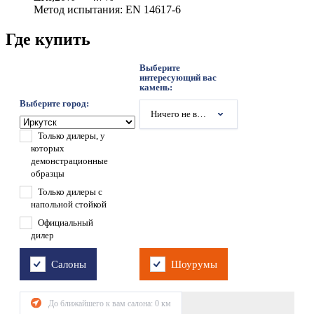
Метод испытания: EN 14617-6
Где купить
Выберите
интересующий вас
камень:
Выберите город:
Ничего не выбрано
Только дилеры, у
которых
демонстрационные
образцы
Только дилеры с
напольной стойкой
Официальный
дилер
Салоны
Шоурумы
До ближайшего к вам салона:
0
км