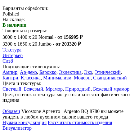
Варианты обработки:
Polished
На складе:
В наличии
Толщины и размеры:
3000 x 1400 x 20 Normal -
от 156995 ₽
3300 x 1650 x 20 Jumbo -
от 203320 ₽
Текстура
Интерьер
Слэб
Подходящие стили кухонь:
Ампир
,
Ар-деко
,
Барокко
,
Эклектика
,
Эко
,
Этнический
,
Кантри
,
Классика
,
Минимализм
,
Модерн
,
Скандинавский
Цвета и текстуры:
Светлый
,
Бежевый
,
Мрамор
,
Природный
,
Бежевый мрамор
Цвет, оттенок и текстура могут отличаться от фактического
изделия
Образец
Vicostone Аргенто | Argento BQ-8780 вы можете
увидеть в любом кухонном салоне вашего города
Нужна консультация
Рассчитать стоимость изделия
Визуализатор