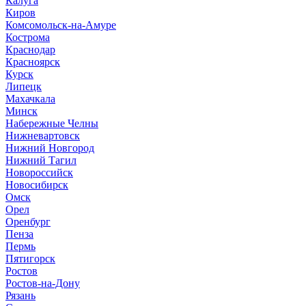
Калуга
Киров
Комсомольск-на-Амуре
Кострома
Краснодар
Красноярск
Курск
Липецк
Махачкала
Минск
Набережные Челны
Нижневартовск
Нижний Новгород
Нижний Тагил
Новороссийск
Новосибирск
Омск
Орел
Оренбург
Пенза
Пермь
Пятигорск
Ростов
Ростов-на-Дону
Рязань