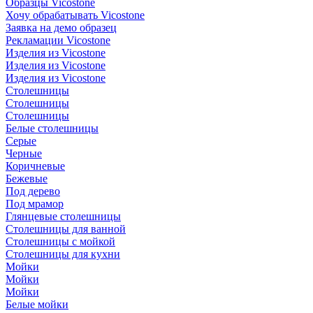
Образцы Vicostone
Хочу обрабатывать Vicostone
Заявка на демо образец
Рекламации Vicostone
Изделия из Vicostone
Изделия из Vicostone
Изделия из Vicostone
Столешницы
Столешницы
Столешницы
Белые столешницы
Серые
Черные
Коричневые
Бежевые
Под дерево
Под мрамор
Глянцевые столешницы
Столешницы для ванной
Столешницы с мойкой
Столешницы для кухни
Мойки
Мойки
Мойки
Белые мойки